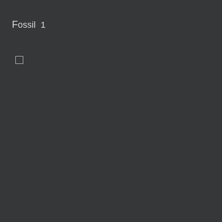
F
ossil 1